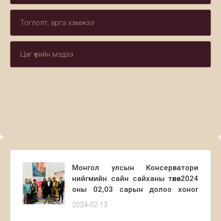
Тоглолт, арга хэмжээ
Цаг үеийн мэдээ
Монгол улсын Консерватори
нийгмийн сайн сайханы төлөө 2024
оны 02,03 сарын долоо хоног
бүрийн Лхагва гарагийн 12:00-
2024-02-13
13:00 цагийн хооронд Хавдар