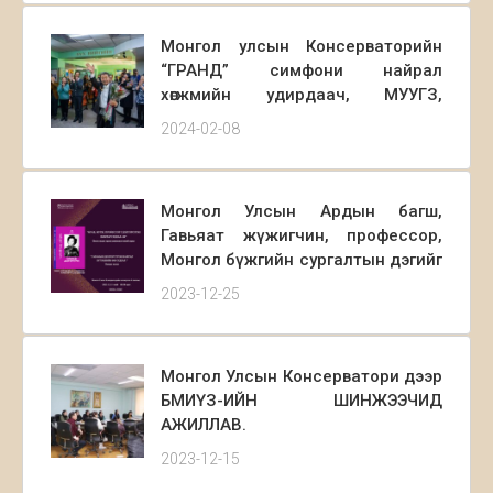
судлалын үндэсний төвд урлагийн
тоглолтоо толилуулж эхэллээ.
Монгол улсын Консерваторийн
“ГРАНД” симфони найрал
хөгжмийн удирдаач, МУУГЗ,
профессор багш Чулууны ЧИНБАТ-
2024-02-08
д Монгол улсын Ерөнхийлөгчийн
зарлигаар 2024.02.08 өдөр Монгол
улсын АРДЫН ЖҮЖИГЧИН цол
Монгол Улсын Ардын багш,
хүртээлээ.
Гавьяат жүжигчин, профессор,
Монгол бүжгийн сургалтын дэгийг
үндэслэгч Гарамын
2023-12-25
Долгорсүрэнгийн мэндэлсний 100
жилийн ойн цуврал үйл
ажиллагаа амжилттай болж
Монгол Улсын Консерватори дээр
өндөрлөлөө.
БМИҮЗ-ИЙН ШИНЖЭЭЧИД
АЖИЛЛАВ.
2023-12-15