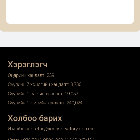
Хэрэглэгч
Өнөөдрийн хандалт:
239
Сүүлийн 7 хоногийн хандалт:
3,736
Сүүлийн 1 сарын хандалт:
19,057
Сүүлийн 1 жилийн хандалт:
240,024
Холбоо барих
И-мэйл: secretary@conservatory.edu.mn