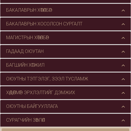
БАКАЛАВРЫН ХӨТӨЛБӨР
БАКАЛАВРЫН ХОСОЛСОН СУРГАЛТ
МАГИСТРЫН ХӨТӨЛБӨР
ГАДААД ОЮУТАН
БАГШИЙН ХӨГЖИЛ
ОЮУТНЫ ТЭТГЭЛЭГ, ЗЭЭЛ ТУСЛАМЖ
ХӨДӨЛМӨР ЭРХЛЭЛТИЙГ ДЭМЖИХ
ОЮУТНЫ БАЙГУУЛЛАГА
СУРАГЧИЙН ЗӨВЛӨЛ