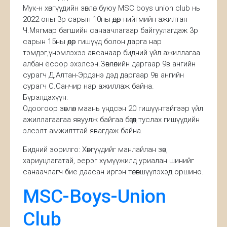
Мук-н хөвгүүдийн зөвлөл буюу MSC boys union club нь
2022 оны 3р сарын 10ны өдөр нийгмийн ажилтан
Ч.Мягмар багшийн санаачлагаар байгуулагдаж 3р
сарын 15ны өдөр гишүүд болон дарга нар
тэмдэг,үнэмлэхээ авсанаар бидний үйл ажиллагаа
албан ёсоор эхэлсэн.Зөвлөлийн даргаар 9в ангийн
сурагч Д.Алтан-Эрдэнэ дэд даргаар 9в ангийн
сурагч С.Санчир нар ажиллаж байна.
Бүрэлдэхүүн:
Одоогоор зөвлөл маань үндсэн 20 гишүүнтэйгээр үйл
ажиллагаагаа явуулж байгаа бөгөөд туслах гишүүдийн
элсэлт амжилттай явагдаж байна.
Бидний зорилго: Хөвгүүдийг манлайлан зөв,
хариуцлагатай, эерэг хүмүүжилд уриалан шинийг
санаачлагч бие даасан иргэн төлөвшүүлэхэд оршино.
MSC-Boys-Union
Club