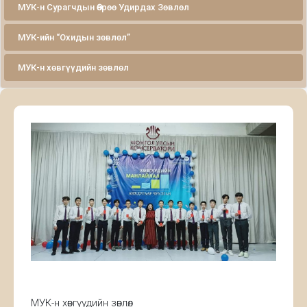
МУК-н Сурагчдын Өөрөө Удирдах Зөвлөл
МУК-ийн “Охидын зөвлөл”
МУК-н хөвгүүдийн зөвлөл
МУК-н хөвгүүдийн зөвлөл