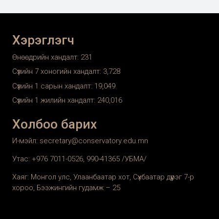
Хэрэглэгч
Өнөөдрийн хандалт:
231
Сүүлийн 7 хоногийн хандалт:
3,728
Сүүлийн 1 сарын хандалт:
19,049
Сүүлийн 1 жилийн хандалт:
240,016
Холбоо барих
И-мэйл: secretary@conservatory.edu.mn
Утас: +976 7011-0526, 990-41365 /УБМА/
Хаяг: Монгол улс, Улаанбаатар хот, Сүхбаатар дүүрэг 7-р
хороо, Бээжингийн гудамж – 25