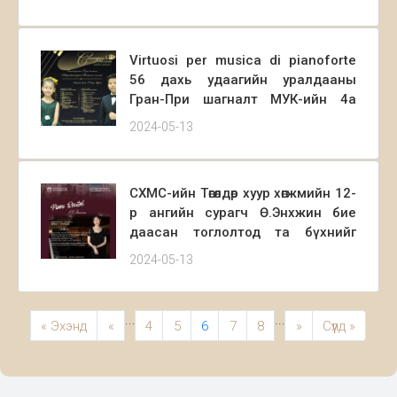
байна.
Virtuosi per musica di pianoforte
56 дахь удаагийн уралдааны
Гран-При шагналт МУК-ийн 4а
ангийн сурагч Б.Гүен ,МУК-ийн 1а
2024-05-13
ангийн сурагч Н.Танангоо нарын
хамтарсан тоглолт 2024.05.13-ны
18:00 цагаас МУК концертын Б
СХМС-ийн Төгөлдөр хуур хөгжмийн 12-
танхимд болно. Та бүхнийг урьж
р ангийн сурагч Ө.Энхжин бие
байна.
даасан тоглолтод та бүхнийг
хүрэлцэн ирэхийг урьж байна.
2024-05-13
2024.05.16 өдөр 19:00 цагаас
Концертын Б танхим
...
...
« Эхэнд
«
4
5
6
7
8
»
Сүүлд »