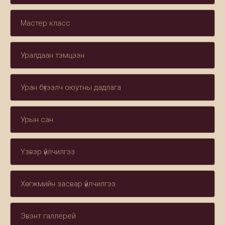
Мастер класс
Уралдаан тэмцээн
Уран бүтээлч оюутны дадлага
Урын сан
Үзвэр үйлчилгээ
Хөгжмийн засвар үйлчилгээ
Эвэнт галлерей