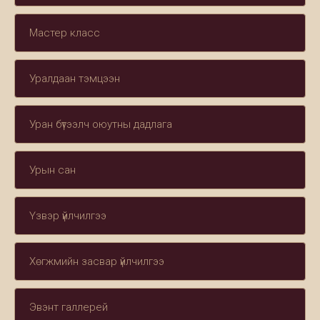
Мастер класс
Уралдаан тэмцээн
Уран бүтээлч оюутны дадлага
Урын сан
Үзвэр үйлчилгээ
Хөгжмийн засвар үйлчилгээ
Эвэнт галлерей