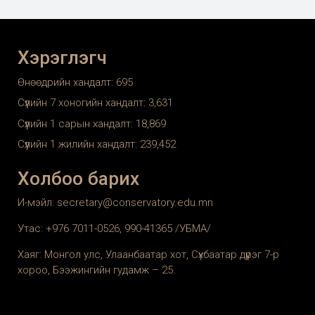
Хэрэглэгч
Өнөөдрийн хандалт:
695
Сүүлийн 7 хоногийн хандалт:
3,631
Сүүлийн 1 сарын хандалт:
18,869
Сүүлийн 1 жилийн хандалт:
239,452
Холбоо барих
И-мэйл: secretary@conservatory.edu.mn
Утас: +976 7011-0526, 990-41365 /УБМА/
Хаяг: Монгол улс, Улаанбаатар хот, Сүхбаатар дүүрэг 7-р
хороо, Бээжингийн гудамж – 25