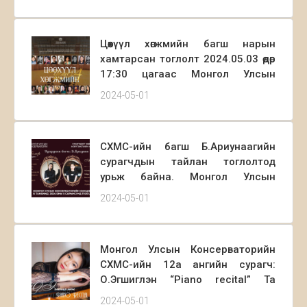
байна.
Цөөхүүл хөгжмийн багш нарын
хамтарсан тоглолт 2024.05.03 өдөр
17:30 цагаас Монгол Улсын
Консерваторийн Концертын Б
2024-05-01
зааланд болох тул та бүхнийг
хүрэлцэн ирэхийг урьж байна.
СХМС-ийн багш Б.Ариунаагийн
сурагчдын тайлан тоглолтод
урьж байна. Монгол Улсын
Консерваторийн Концертын Б
2024-05-01
танхимд 2024 оны 5 сарын 2-нд
17:30 цагт
Монгол Улсын Консерваторийн
СХМС-ийн 12а ангийн сурагч:
О.Эгшиглэн “Piano recital” Та
бүхнийг урьж байна.
2024-05-01