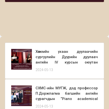
Хөгжмйн ухаан дуулаачийн
сургуулийн Дуурийн дуулаач
ангийн IV курсын оюутан
Ү.Уртнасан, III курсын оюутан
2024-05-13
У.Эгшиглэн нарын хамтарсан
Recital тоглолтод та бүхнийг
хүрэлцэн ирэхийг урьж байна.
СХМС-ийн МУГЖ, дэд профессор
2024.05.13 өдөр 18:00 цагаас
П.Доржпагма багшийн ангийн
Концертын А танхимд
сурагчдын “Piano academical
concert”-д хүрэлцэн ирэхийг урьж
2024-05-13