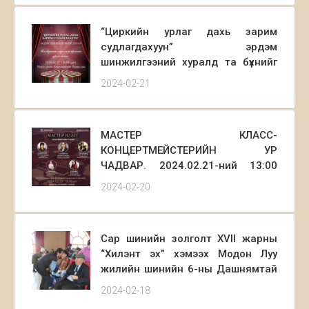
Та бүхнийг урьж байна.
“Циркийн урлаг дахь зарим
судлагдахуун” эрдэм
шинжилгээний хуралд та бүхнийг
хүрэлцэн ирэхийг урьж байна.
2024-02-21
МАСТЕР КЛАСС-
КОНЦЕРТМЕЙСТЕРИЙН УР
ЧАДВАР. 2024.02.21-ний 13:00
цагт
2024-02-20
Сар шинийн золголт XVII жарны
“Хилэнт эх” хэмээх Модон Луу
жилийн шинийн 6-ны Дашнямтай
билэгт сайн өдөр Ахмад
2024-02-18
настнууддаа хүндэтгэл үзүүлэх багш,