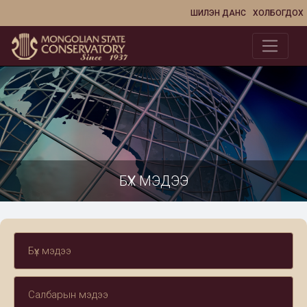
ШИЛЭН ДАНС
ХОЛБОГДОХ
БҮХ МЭДЭЭ
Бүх мэдээ
Салбарын мэдээ