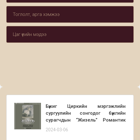
Тоглолт, арга хэмжээ
Цаг үеийн мэдээ
Бүжиг Циркийн мэргэжлийн
сургуулийн сонгодог бүжгийн
сурагчдын “Жизель” Романтик
бүжгэн жүжиг /2 дугаар үзэгдэл/.
2024-03-06
2024.03.16-нд 15:00 цагт