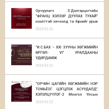
тоглолтод та бүхнийг урьж байна.
Орчуулагч З.Дэлгэрцогтийн
“ФРАНЦ ХЭЛЭЭР ДУУЛАХ ТУХАЙ”
нээлттэй хичээлд та бүхнийг урьж
байна.
2024-02-26
“И.С.БАХ – XXI ЗУУНЫ ХӨГЖМИЙН
ӨРГӨЛ- VI” УРАЛДААНЫ
УДИРДАМЖ
2024-02-23
“ОРЧИН ЦАГИЙН ХӨГЖМИЙН НЭР
ТОМЬЁОГ ЦЭГЦЛЭХ АСУУДАЛД”
ХЭЛЭЛЦҮҮЛЭГ-2 Монгол Улсын
Консерваторийн Номын санд
2024-02-22
2024.02.28-ны 10:00 цагт болно.