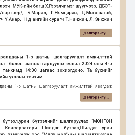
эглээч ,МУК-ийн багш Х.Гэрэлчимэг шүүгчээр, ДБЭТ-
артнёр/, Б.Марал, Г.Нямцэрэн, Ц.Мөнгөншагай,
ч Ү.Анар, 11д ангийн сурагч Т.Нинжин, Л. Энхжин
“Арабеск” ОУ-н “А” зэрэглэлийн уралдаанд МУК-с
том шалгуурын нэг болох Балетын урлагаар сурагчид
н сурагч Үенгийн Анар Сонгодог бүжгийн жуньор
Дэлгэрэнгүй...
лаа. ОХУ-н Пермь хотноо /2024.04.16-28/зохион
үжигчний төрөлд /насны ангилал байхгүй/ Алтан
йн нэрэмжит XVIII удаагийн “Арабеск” олон улсын
шүүгчдийн нэрэмжит “Диплом”, МУСТА С.Есөнзаяа
рэв овогтой Энхжин Сонгодог бүжгийн жуньор
 уралдааны 1-р шатны шалгаруулалт амжилттай
 МУК-н төгсөгч ДБЭТ-н бүжигчин Ц.Мөнгөншагай
алт болон шагнал гардуулах ёслол 2024 оны 4-р
 танхимд 14:00 цагаас зохиогдоно. Та бүхнийг
мийн ухааны тэнхим
лдааны 1-р шатны шалгаруулалт амжилттай явагдаж
гнал гардуулах ёслол 2024 оны 4-р сарын 29-ны даваа
Дэлгэрэнгүй...
гдоно. Та бүхнийг хүрэлцэн ирэхийг урьж байна.
бүтээл,уран бүтээлчийг шалгаруулах “МӨНГӨН
 Консерватори Шилдэг бүтээл,Шилдэг уран
эр дэвшүүлж хос “Мөнгөн мод”-ны шагналтнуудаа