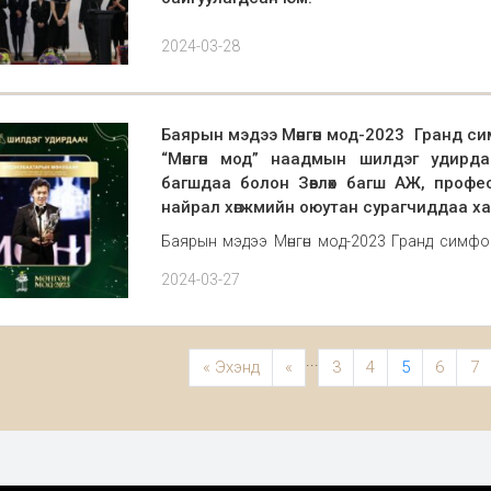
Суут хөгжмийн зохиолч И.С.Бах "Зууны хөгжмийн
2024-03-28
амжилттай зохион байгуулагдаж шагналтнууда
хуурын тэнхимийн зөвлөх багш,хүндэт профес
Баярын мэдээ Мөнгөн мод-2023 Гранд си
“Мөнгөн мод” наадмын шилдэг удирда
багшдаа болон Зөвлөх багш АЖ, проф
найрал хөгжмийн оюутан сурагчиддаа ха
Баярын мэдээ Мөнгөн мод-2023 Гранд симфо
улсын Консерваторийн бие даасан тайзны 
2024-03-27
хөгжмийн бүрэн хэмжээний концерт “Уран хас
...
« Эхэнд
«
3
4
5
6
7