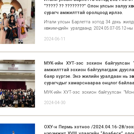
“?????̀ ?? ????????” Олон улсын залуу 
сурагч амжилттай оролцоод ирлээ.
Итали улсын Барлетта хотод 34 дэхь жилдээ
хөгжимчдийн уралдаанд 2024.05.07-05.12-ны 
тэнхимийн 3 сурагч оролцсоноос: 8-9 насны J
2024-06-11
МУК-ийн ХУТ-ээс зохион байгуулсан 
амжилттай зохион байгуулагдаж дуусла
баяр хүргэе. Энэ жилийн уралдаан нь зө
сурагчдыг хамарснаараа онцлог байлаа
МУК-ийн ХУТ-ээс зохион байгуулсан “Мон
зохион байгуулагдаж дууслаа. Уралдаанд 
2024-04-30
жилийн уралдаан нь зөвхөн ахлах анги бол
онцлог байл
ОХУ-н Пермь хотноо /2024.04.16-28/зо
нэрэмжит XVIII удаагийн “Арабеск” о