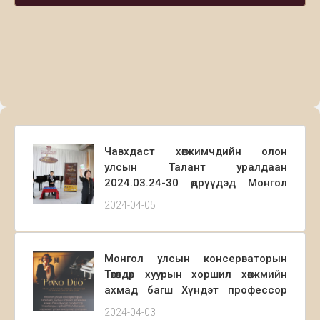
Чавхдаст хөгжимчдийн олон
улсын Талант уралдаан
2024.03.24-30 өдрүүдэд Монгол
улсын Консерваторийн
2024-04-05
концертын А,Б зааланд
амжилттай зохион байгуулагдаж
өндөрлөлөө. Тус уралдаан нь анх 2019
Монгол улсын консерваторын
онд Монгол улсын
Төгөлдөр хуурын хоршил хөгжмийн
Консерваторийн Утсан хөгжмийн
ахмад багш Хүндэт профессор
тэнхимийн зөвлөх багш,дэд
Уламбаярын ЦЭЦЭГМАА багшийн
профессор Б.Цогзолмаа багшийн
2024-04-03