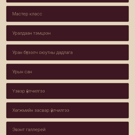
Мастер класс
Уралдаан тэмцээн
Уран бүтээлч оюутны дадлага
Урын сан
Үзвэр үйлчилгээ
Хөгжмийн засвар үйлчилгээ
Эвэнт галлерей