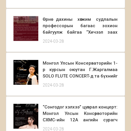
байгуулагдаж шагналтнуудаа
тодрууллаа. Энэхүү уралдаан нь
Мэргэжлийн төгөлдөр хуурын
Өрнө дахины хөгжим судлалын
тэнхимийн зөвлөх багш,хүндэт
профессорын багаас зохион
профессор Д.Нарантунгалаг
байгуулж байгаа “Хичээл заах
багшийн санаачлагаар 2016 онд
арга зүй” сэдэвт эрдэм
эхэлж байсан бол энэ онд 6 дахь
2024-03-28
шинжилгээний хурлын удирдамж
удаагаа зохион байгуулагдсан
юм.
Монгол Улсын Консерваторийн 1-
р курсын оюутан Г.Жаргалмаа
SOLO FLUTE CONCERT-д та бүхнийг
урьж байна. 2024/03/29 18:00
2024-03-28
цагаас Монгол улсын
консерваторийн “Б” танхимд
“Сонгодог хэлхээ” цуврал концерт:
Монгол Улсын Консөрвоторийн
СХМС-ийн 12А ангийн сурагч
Ц.Гүнбилиг PIANO RECITAIL.
2024-03-28