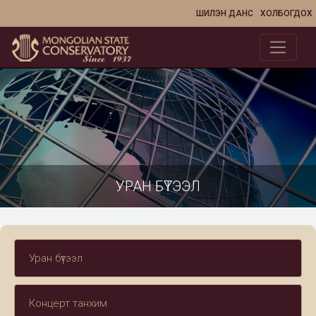
ШИЛЭН ДАНС
ХОЛБОГДОХ
УРАН БҮТЭЭЛ
Уран бүтээл
Концерт танхим