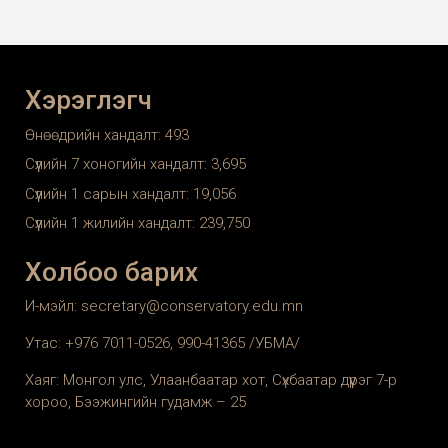
Хэрэглэгч
Өнөөдрийн хандалт:
493
Сүүлийн 7 хоногийн хандалт:
3,695
Сүүлийн 1 сарын хандалт:
19,056
Сүүлийн 1 жилийн хандалт:
239,750
Холбоо барих
И-мэйл: secretary@conservatory.edu.mn
Утас: +976 7011-0526, 990-41365 /УБМА/
Хаяг: Монгол улс, Улаанбаатар хот, Сүхбаатар дүүрэг 7-р
хороо, Бээжингийн гудамж – 25