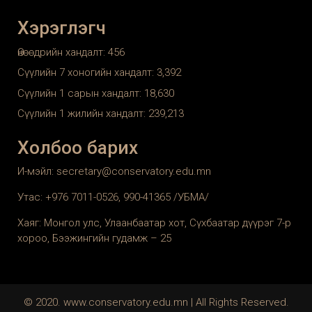
Хэрэглэгч
Өнөөдрийн хандалт:
456
Сүүлийн 7 хоногийн хандалт:
3,392
Сүүлийн 1 сарын хандалт:
18,630
Сүүлийн 1 жилийн хандалт:
239,213
Холбоо барих
И-мэйл: secretary@conservatory.edu.mn
Утас: +976 7011-0526, 990-41365 /УБМА/
Хаяг: Монгол улс, Улаанбаатар хот, Сүхбаатар дүүрэг 7-р
хороо, Бээжингийн гудамж – 25
© 2020. www.conservatory.edu.mn | All Rights Reserved.