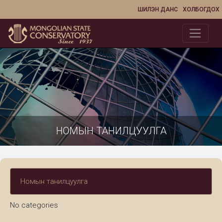
ШИЛЭН ДАНС
ХОЛБОГДОХ
НОМЫН ТАНИЛЦУУЛГА
Номын танилцуулга
No categories