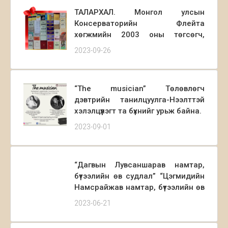
байгуулагдаж байна.
ТАЛАРХАЛ. Монгол улсын
Консерваторийн Флейта
хөгжмийн 2003 оны төгсөгч,
хөгжимчин Г.Энхчимэг ХБНГУ-ын
2023-09-26
Мюнхен хотоос өөрийн төрөлх
сургууль Монгол улсын
Консерваторийн Номын санд
“The musician” Төлөвлөгч
сургалтын үйл ажиллагаанд
дэвтрийн танилцуулга-Нээлттэй
ашиглагдах 66 ширхэг ном, нот
хэлэлцүүлэгт та бүхнийг урьж байна.
СD, DVD, Цохивор хөгжмийн
чуулгын сургалтанд хэрэглэгдэх
2023-09-01
15 ширхэг шинэ эвхэгддэг нотны
тавиурыг илгээсэн байна.
“Дагвын Лувсаншарав намтар,
бүтээлийн өв судлал” “Цэгмидийн
Намсрайжав намтар, бүтээлийн өв
судлал” “Эрэгзэнгийн Чойдог
2023-06-21
намтар, бүтээлийн өв судлал”
номын нээлт боллоо.