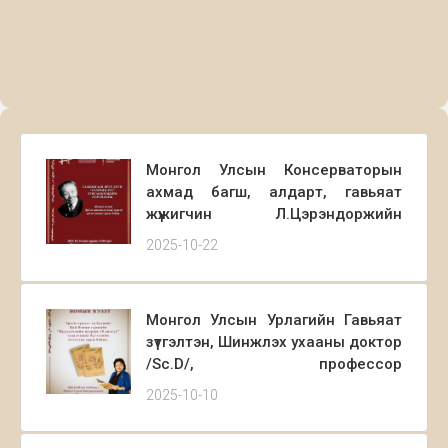
Монгол Улсын Консерваторын
ахмад багш, алдарт, гавьяат
жүжигчин Л.Цэрэндоржийн
“Галбингаан яруу дуун” номын
2025-10-22
нээлтэнд хүрэлцэн ирэхийг урьж
байна.
Монгол Улсын Урлагийн Гавьяат
зүтгэлтэн, Шинжлэх ухааны доктор
/Sc.D/, профессор
Л.Эрдэнэчимэгийн Цай Вэнжи
2025-10-10
гүнжийн “Нүүдэлчдийн цуурын 18
аялгуу” судалгааны бүтээлийн