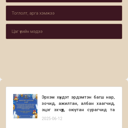
Тоглолт, арга хэмжээ
Цаг үеийн мэдээ
Эрхэм хүндэт эрдэмтэн багш нар,
зочид, ажилтан, албан хаагчид,
эцэг эхчүүд, оюутан сурагчид та
бүхнийг Монгол улсын
2025-06-12
Консерваторын мэргэжлийн