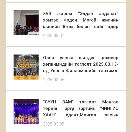
өндөрлөлөө.
XVII жарны “Элдэв эрдэнэт”
хэмээх модон Могой жилийн
шинийн 8-ны билэгт сайн өдөр
Монгол Улсын Консерваторын
2025-03-07
багш ажилтан албан хаагчдын
нэгдсэн золголт зохион
байгуулагдаж ахмадууддаа
Олон улсын шилдэг цохивор
хүндэтгэл үзүүллээ.
хөгжимчдийн тоглолт 2025.03.13-
нд Улсын Филармонийн танхимд.
Тус тоглолтоор Тайванийн
2025-03-06
Үндэсний Чиа-Игийн их
сургуулийн туслах профессор,
Бостоны их сургуулийн маримба
“СҮҮН ЗАМ” тоглолт Монгол
хөгжмийн багш, PhD Вэйчен Лин,
төрийн Тэргүүн зэргийн “ЧИНГИС
Техасын Их сургуулийн багш,
ХААН” одонт,Монгол улсын
маримба артист, PhD, Грэммийн
Соёлын элч “МОРИН ХУУР”
шагналт нэр дэвшигч Линн
2025-03-05
найрал хөгжмийн “СҮҮН
Вартан, Мексикийн нэрт цохивор