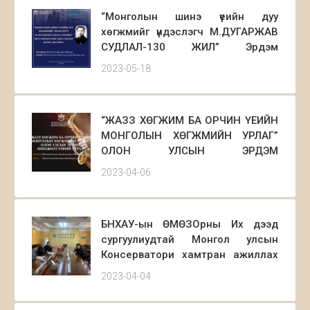
жилийн ой тохиож буй юм. Энэхүү
“Монголын шинэ үеийн дуу
ойн хүрээнд М.Дугаржавын
хөгжмийг үндэслэгч М.ДУГАРЖАВ
нэрэмжит дууны уралдаан
СУДЛАЛ-130 ЖИЛ” Эрдэм
зохиогдохоос гадна “МОНГОЛЫН
шинжилгээний хуралд хүрэлцэн
ШИНЭ ҮЕИЙН ДУУ ХӨГЖМИЙГ
2023-05-18
ирэхийг урьж байна.
ҮНДЭСЛЭГЧ М.ДУГАРЖАВ-130
ЖИЛ” эрдэм шинжилгээний
хурлыг Монгол Улсын
“ЖАЗЗ ХӨГЖИМ БА ОРЧИН ҮЕИЙН
Консерватори дээр амжилттай
МОНГОЛЫН ХӨГЖМИЙН УРЛАГ”
зохион байгууллаа.
ОЛОН УЛСЫН ЭРДЭМ
ШИНЖИЛГЭЭНИЙ ХУРАЛ
2023-04-06
ЗАРЛАГДЛАА.
БНХАУ-ын ӨМӨЗОрны Их дээд
сургуулиудтай Монгол улсын
Консерватори хамтран ажиллах
тухай гэрээ байгуулах, элсэлтийн
2023-04-04
шалгалтыг зохион байгуулах
бэлтгэл ажлыг хангах зорилгоор