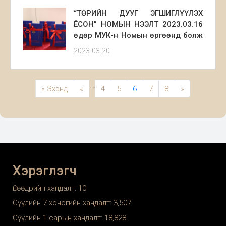
ажлаад ирлээ.
“ТӨРИЙН ДУУГ ЭГШИГЛҮҮЛЭХ
ЁСОН” НОМЫН НЭЭЛТ 2023.03.16
өдөр МУК-н Номын өргөөнд болж
өндөрлөлөө.
2023-03-20
...
« Эхэнд
«
4
5
6
7
8
»
Хэрэглэгч
Өнөөдрийн хандалт:
10
Сүүлийн 7 хоногийн хандалт:
3,507
Сүүлийн 1 сарын хандалт:
18,828