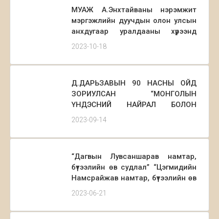
МУАЖ А.Энхтайваны нэрэмжит
мэргэжлийн дуучдын олон улсын
анхдугаар уралдааны хүрээнд
болох “А.ЭНХТАЙВАН-
2023-10-18
МЭРГЭЖЛИЙН ДУУЧДЫН ДУУЛАХ
УРЛАГ” Эрдэм шинжилгээний
хуралд та бүхнийг оролцохыг урьж
Д.ДАРЬЗАВЫН 90 НАСНЫ ОЙД
байна.
ЗОРИУЛСАН “МОНГОЛЫН
ҮНДЭСНИЙ НАЙРАЛ БОЛОН
ЦӨӨХҮҮЛ ХӨГЖИМ, ТӨРӨЛЖСӨН
2023-09-14
ЧУУЛГЫН УЛАМЖЛАЛ БА
ШИНЭЧЛЭЛ” ЭРДЭМ
ШИНЖИЛГЭЭНИЙ ХУРАЛД ТА
“Дагвын Лувсаншарав намтар,
БҮХНИЙГ ОРОЛЦОХЫГ УРЬЖ
бүтээлийн өв судлал” “Цэгмидийн
БАЙНА.
Намсрайжав намтар, бүтээлийн өв
судлал” “Эрэгзэнгийн Чойдог
2023-06-21
намтар, бүтээлийн өв судлал”
номын нээлт боллоо.