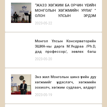
“ЖАЗЗ ХӨГЖИМ БА ОРЧИН ҮЕИЙН
МОНГОЛЫН ХӨГЖМИЙН УРЛАГ ”
ОЛОН УЛСЫН ЭРДЭМ
ШИНЖИЛГЭЭНИЙ ХУРАЛ 2023 оны
2023-05-22
5 дугаар сарын 18-ны өдөр
Монгол улсын Консерваторийн
номын өргөөнд зохион
Монгол Улсын Консерваторийн
байгуулагдлаа.
ЭШИА-ны дарга М.Ундраа /Ph.D,
дэд профессор/, зөвлөх багш
Л.Эрдэнэчимэг /Sc.D, профессор/
2023-05-20
нарын зохиосон Монголын орчин
цагийн хөгжмийн зохиолчид
болох Р.Чойдог, Д.Лувсаншарав,
Энэ жил Монголын шинэ үеийн дуу
Ц.Намсрайжав нарын намтар
хөгжмийг үндэслэгч, хөгжмийн
бүтээлийн өв судлал Номын
зохиолч, хөгжим судлаач, алдарт
нээлтэд хүрэлцэн ирэхийг урья.
уртын дууч, сурган хүмүүжүүлэгч, төр
2023-05-19
нийгмийн нэрт зүтгэлтэн
Магсархурцын Дугаржавын 130