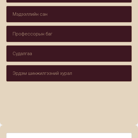
Мэдээллийн сан
Профессорын баг
Судалгаа
Эрдэм шинжилгээний хурал