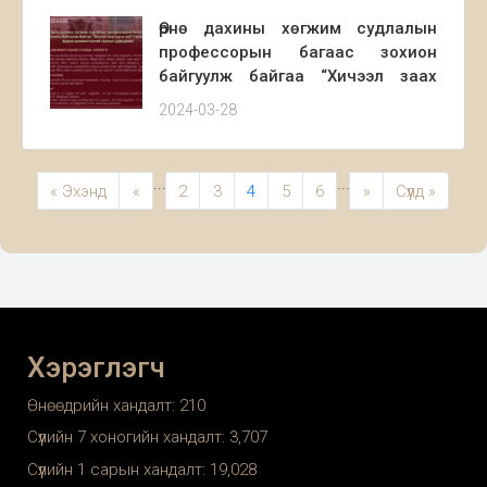
Өрнө дахины хөгжим судлалын
профессорын багаас зохион
байгуулж байгаа “Хичээл заах
арга зүй” сэдэвт эрдэм
2024-03-28
шинжилгээний хурлын удирдамж
...
...
« Эхэнд
«
2
3
4
5
6
»
Сүүлд »
Хэрэглэгч
Өнөөдрийн хандалт:
210
Сүүлийн 7 хоногийн хандалт:
3,707
Сүүлийн 1 сарын хандалт:
19,028