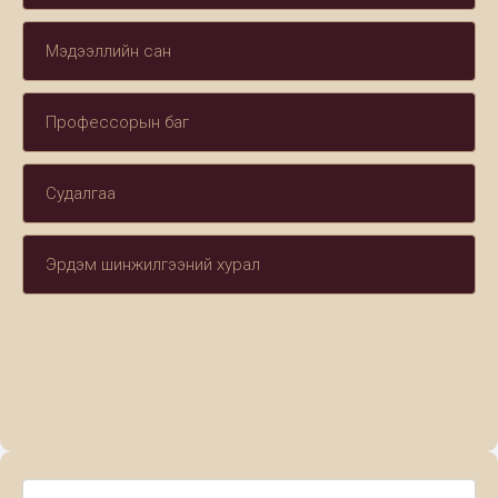
Мэдээллийн сан
Профессорын баг
Судалгаа
Эрдэм шинжилгээний хурал