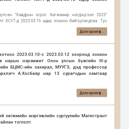
улсан "Хавдрын эсрэг Хөгжмөөр нэгдэцгээе 2023"
лт ХСҮТ-д 2023.03.15 өдөр зохион байгуулагдлаа. Тус
 оролцож СХМС-н төгөлдөр хуур хөгжмийн 7а ангийн
Дэлгэрэнгүй...
отноо 2023.03.10-с 2023.03.12 хооронд зохион
ев нарын нэрэмжит Олон улсын бүжгийн III-р
ийн БЦМС-ийн захирал, МУУГЗ, дэд профессор
рхлэгч А.Хосбаяр нар 13 сурагчдын хамтаар
2023.03.12 хооронд ОХУ Буриад улсын нийслэл Улаан-Үд
Дэлгэрэнгүй...
 П.Абашеев нарын нэрэмжит Олон улсын бүжгийн III-р
МС-ийн захирал, МУУГЗ, дэд профессор Н.Оюун, Ардын
ий хөгжмийн мэргэжлийн сургуулийн Магистрант
айлан тоглолт.