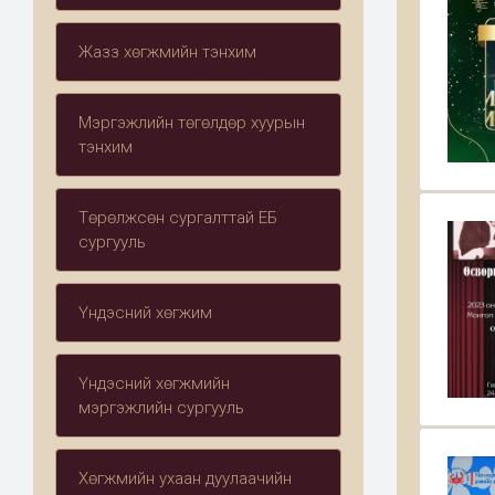
Жазз хөгжмийн тэнхим
Мэргэжлийн төгөлдөр хуурын
тэнхим
Төрөлжсөн сургалттай ЕБ
сургууль
Үндэсний хөгжим
Үндэсний хөгжмийн
мэргэжлийн сургууль
Хөгжмийн ухаан дуулаачийн