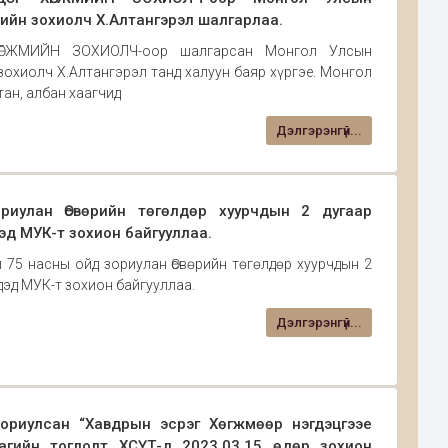
ийн зохиолч Х.Алтангэрэл шалгарлаа.
ХӨГЖМИЙН ЗОХИОЛЧ-оор шалгарсан Монгол Улсын
охиолч Х.Алтангэрэл танд халуун баяр хүргэе. Монгол
ан, албан хаагчид
Дэлгэрэнгүй...
иулан Өсвөрийн төгөлдөр хуурчдын 2 дугаар
д МУК-т зохион байгууллаа.
л 75 насны ойд зориулан Өсвөрийн төгөлдөр хуурчдын 2
дэд МУК-т зохион байгууллаа.
Дэлгэрэнгүй...
ориулсан “Хавдрын эсрэг Хөгжмөөр нэгдэцгээе
лагийн тоглолт ХСҮТ-д 2023.03.15 өдөр зохион