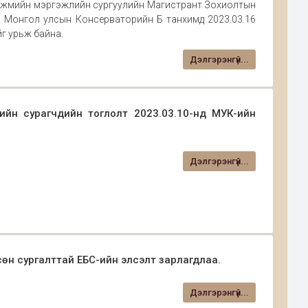
гжмийн мэргэжлийн сургуулийн Магистрант Зохиолтын
 Монгол улсын Консерваторийн Б танхимд 2023.03.16
йг урьж байна.
Дэлгэрэнгүй...
ийн сурагчдийн тоглолт 2023.03.10-нд МУК-ийн
Дэлгэрэнгүй...
н сургалттай ЕБС-ийн элсэлт зарлагдлаа.
Дэлгэрэнгүй...