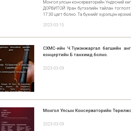
Монгол улсын консерваторийн Үндэсний хө
ДОРВИТОЙ Уран бүтээлийн тайлан тоглолт.
17:30 цагт болно. Та бүхнийг хүрэлцэн ирэхи
2023-03-15
СХМС-ийн Ч.Түмэнжаргал багшийн анг
концертийн Б танхимд болно.
2023-03-09
Монгол Улсын Консерваторийн Төрөлжсө
2023-03-09