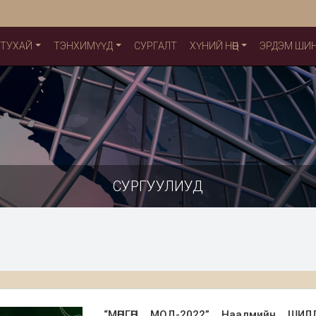
 ТУХАЙ
ТЭНХИМҮҮД
СУРГАЛТ
ХҮНИЙ НӨӨЦ
ЭРДЭМ ШИ
СУРГУУЛИУД
“МӨНГӨН МОД-2022” Наадмийн ШИ