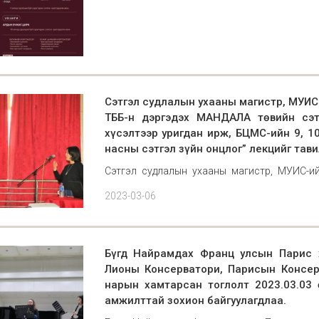
Сэтгэл судлалын ухааны магистр, МУИС
ТББ-н дэргэдэх МАНДАЛА төвийн сэт
хүсэлтээр уригдан ирж, БЦМС-ийн 9, 10
насны сэтгэл зүйн онцлог” лекцийг тави
Сэтгэл судлалын ухааны магистр, МУИС-ий
дэргэдэх МАНДАЛА төвийн сэтгэл зүйч Ж.Ка
2023-03-06
БЦМС-ийн 9, 10, 11, 12-р ангийн суралцагсд
тавил
Бүгд Найрамдах Франц улсын Парис х
Лионы Консерватори, Парисын Консер
нарын хамтарсан тоглолт 2023.03.03
амжилттай зохион байгуулагдлаа.