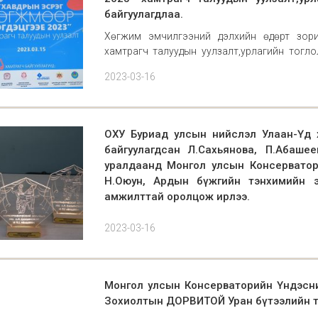
байгуулагдлаа.
Хөгжим эмчилгээний дэлхийн өдөрт зори
хамтрагч талуудын уулзалт,урлагийн тогло
уулзалтанд МУК УБМА дарга М.Мөнхсайхан
2023-03-16
сурагч С.Үүрийнтуя
ОХУ Буриад улсын нийслэл Улаан-Үд х
байгуулагдсан Л.Сахьянова, П.Абаше
уралдаанд Монгол улсын Консерватор
Н.Оюун, Ардын бүжгийн тэнхимийн э
амжилттай оролцож ирлээ.
https://youtu.be/t_-vJyo5RAk 2023.03.10-с 
2023-03-16
хотноо зохион байгуулагдсан Л.Сахьянова,
уралдаанд Монгол улсын Консерваторийн БЦ
бү
Монгол улсын Консерваторийн Үндэсн
Зохиолтын ДОРВИТОЙ Уран бүтээлийн т