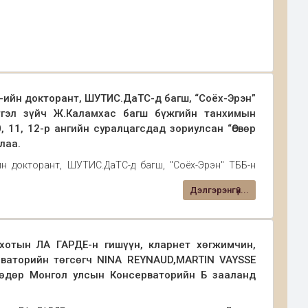
-ийн докторант, ШУТИС.ДаТС-д багш, “Соёх-Эрэн”
гэл зүйч Ж.Каламхас багш бүжгийн танхимын
, 11, 12-р ангийн суралцагсдад зориулсан “Өсвөр
лаа.
н докторант, ШУТИС.ДаТС-д багш, "Соёх-Эрэн" ТББ-н
ламхас багш бүжгийн танхимын хүсэлтээр уригдан ирж,
Дэлгэрэнгүй...
ад зориулсан "Өсвөр насны сэтгэл зүйн онцлог" лекцийг
отын ЛА ГАРДЕ-н гишүүн, кларнет хөгжимчин,
ваторийн төгсөгч NINA REYNAUD,MARTIN VAYSSE
 өдөр Монгол улсын Консерваторийн Б зааланд