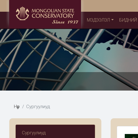
МЭДЭЭЛЭЛ
БИДНИЙ
Нүүр
Сургуулиуд
Сургуулиуд