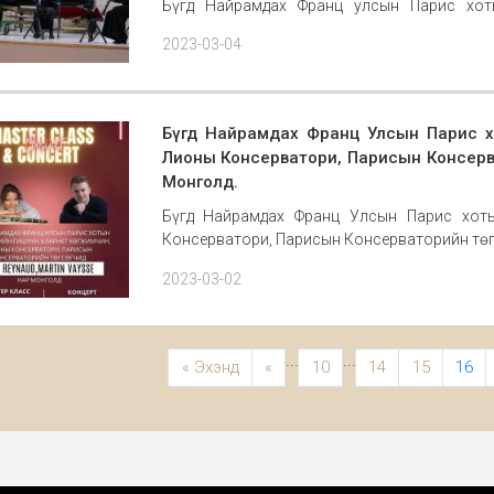
Бүгд Найрамдах Франц улсын Парис хот
Консерватори, Парисын Консерваторийн т
2023-03-04
тоглолт 2023.03.03 өдөр Монгол улс
байгуулагдлаа. Тоглолтонд Дэлхий
Бүгд Найрамдах Франц Улсын Парис х
Лионы Консерватори, Парисын Консерва
Монголд.
Бүгд Найрамдах Франц Улсын Парис хоты
Консерватори, Парисын Консерваторийн төгс
оюутан сурагчидтай хамтарсан концертоо т
2023-03-02
класс: 20
...
...
« Эхэнд
«
10
14
15
16