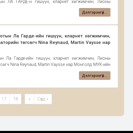
ын ЛА ГАРДЕ-н гишүүн, кларнет хөгжимчин, Лионы
өгсөгч NINA REYNAUD,MARTIN VAYSSE нарын хамтарсан
Дэлгэрэнгүй...
ын Консерваторийн Б зааланд амжилттай зохион
отын Ла Гарде-ийн гишүүн, кларнет хөгжимчин,
торийн төгсөгч Nina Reynaud, Martin Vaysse нар
н Ла Гарде-ийн гишүүн, кларнет хөгжимчин, Лионы
өгч Nina Reynaud, Martin Vaysse нар Монголд. МУК-ийн
оглох тул та бүхнийг хүрэлцэн ирэхийг уръя. Мастер
Дэлгэрэнгүй...
...
17
18
»
Сүүлд »