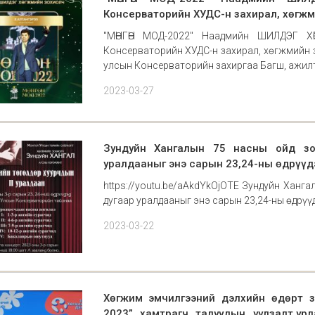
Консерваторийн ХУДС-н захирал, хөгжм
"МӨНГӨН МОД-2022" Наадмийн ШИЛДЭГ 
Консерваторийн ХУДС-н захирал, хөгжмийн з
улсын Консерваторийн захиргаа Багш, ажилт
2023-03-27
Зундуйн Хангалын 75 насны ойд зор
уралдааныг энэ сарын 23,24-ны өдрүүдэ
https://youtu.be/aAkdYkOjOTE Зундуйн Ханга
дугаар уралдааныг энэ сарын 23,24-ны өдрүү
2023-03-22
Хөгжим эмчилгээний дэлхийн өдөрт з
2023” хамтрагч талуудын уулзалт,ур