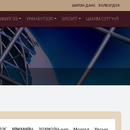
ШИЛЭН ДАНС
ХОЛБОГДОХ
НЖИЛГЭЭ
УРАН БҮТЭЭЛ
ЭЛСЭЛТ
ЦАХИМ СЭТГҮҮЛ
ЛДЭГ ХӨГЖМИЙН ЗОХИОЛЧ-оор Монгол Улсын