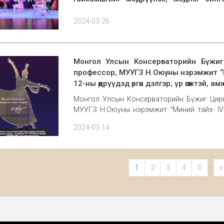
нэмэгдүүлэх зорилгоор орон нутагт анх
Олон улсын урлаг боловсролын ”Гэрэлт ер
2024-03-26
2024.03.24-нд Өмнөговь аймгийн Тамгын газ
урлагийн газар, Монгол Улсын Консерватори
бал
Монгол Улсын Консерваторийн Бүжиг
профессор, МУУГЗ Н.Оюуны нэрэмжит “М
12-ны өдрүүдэд өргөн дэлгэр, үр өгөөжтэй, амж
Монгол Улсын Консерваторийн Бүжиг Цирк
МУУГЗ Н.Оюуны нэрэмжит “Миний тайз- IV” у
дэлгэр, үр өгөөжтэй, амжилттай болж өндөрлөлөө.
2024-03-14
...
1
2
3
4
5
»