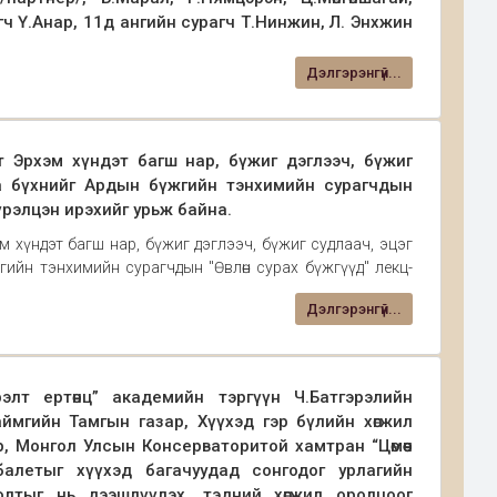
ч Ү.Анар, 11д ангийн сурагч Т.Нинжин, Л. Энхжин
“Арабеск” ОУ-н “А” зэрэглэлийн уралдаанд МУК-с
том шалгуурын нэг болох Балетын урлагаар сурагчид
н сурагч Үенгийн Анар Сонгодог бүжгийн жуньор
Дэлгэрэнгүй...
лаа. ОХУ-н Пермь хотноо /2024.04.16-28/зохион
үжигчний төрөлд /насны ангилал байхгүй/ Алтан
йн нэрэмжит XVIII удаагийн “Арабеск” олон улсын
шүүгчдийн нэрэмжит “Диплом”, МУСТА С.Есөнзаяа
рэв овогтой Энхжин Сонгодог бүжгийн жуньор
 Эрхэм хүндэт багш нар, бүжиг дэглээч, бүжиг
 МУК-н төгсөгч ДБЭТ-н бүжигчин Ц.Мөнгөншагай
та бүхнийг Ардын бүжгийн тэнхимийн сурагчдын
үрэлцэн ирэхийг урьж байна.
хүндэт багш нар, бүжиг дэглээч, бүжиг судлаач, эцэг
гийн тэнхимийн сурагчдын "Өвлөн сурах бүжгүүд" лекц-
лөгч багш: МУГЖ, хүндэт профессор Ц.Алтангэрэл
Дэлгэрэнгүй...
лт ертөнц” академийн тэргүүн Ч.Батгэрэлийн
аймгийн Тамгын газар, Хүүхэд гэр бүлийн хөгжил
, Монгол Улсын Консерваторитой хамтран “Цөмөөч
алетыг хүүхэд багачуудад сонгодог урлагийн
олтыг нь дээшлүүлэх, тэдний хөгжил оролцоог