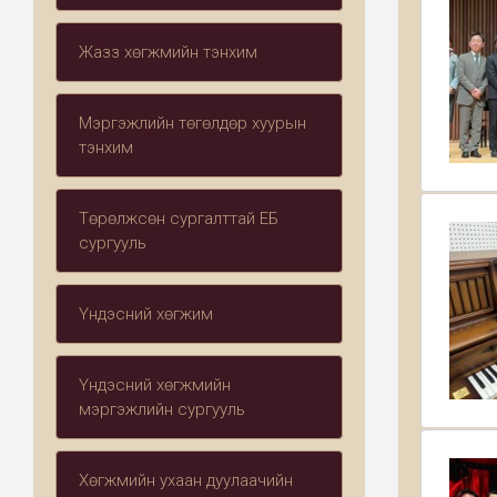
Жазз хөгжмийн тэнхим
Мэргэжлийн төгөлдөр хуурын
тэнхим
Төрөлжсөн сургалттай ЕБ
сургууль
Үндэсний хөгжим
Үндэсний хөгжмийн
мэргэжлийн сургууль
Хөгжмийн ухаан дуулаачийн