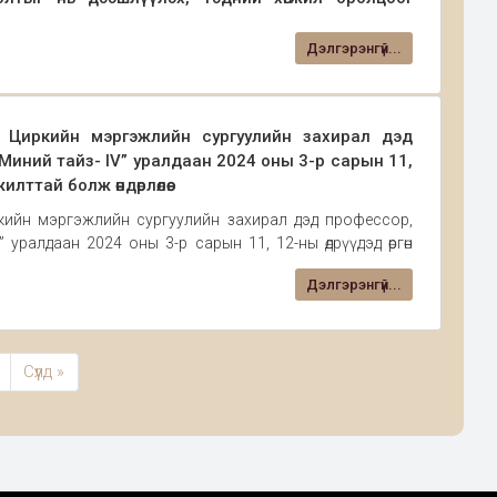
 удаа амжилттай зохион байгууллаа.
төнц” академийн тэргүүн Ч.Батгэрэлийн санаачилгаар
Дэлгэрэнгүй...
ар, Хүүхэд гэр бүлийн хөгжил хамгааллын газар, Соёл
той хамтран “Цөмөөч ханхүү ба хулганы хаан” хүүхдийн
 Циркийн мэргэжлийн сургуулийн захирал дэд
иний тайз- IV” уралдаан 2024 оны 3-р сарын 11,
илттай болж өндөрлөлөө.
ийн мэргэжлийн сургуулийн захирал дэд профессор,
ралдаан 2024 оны 3-р сарын 11, 12-ны өдрүүдэд өргөн
 Уралдаан ардын болон сонгодог бүжиг гэсэн 2 төрлөөр
Дэлгэрэнгүй...
Сүүлд »