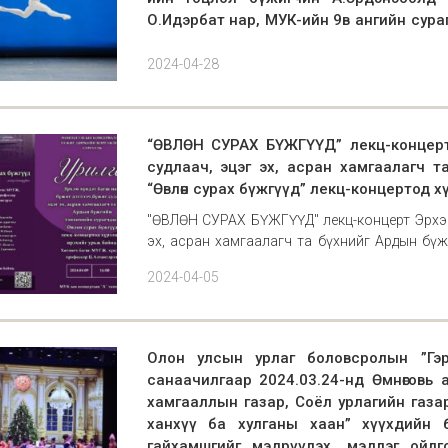
О.Идэрбат нар, МУК-ийн 9в ангийн сураг
нар орлцож авъяас чадвараа сорьлоо. 
Дэлхийн улс орнуудын хөгжлийн хамгийн 
МУСТА Ц. Мөнхдэлгэр багштай 9в ангий
2024-04-28
Монгол улсыхаа нэрийг дэлхийд гарга
ангилалд Алтан медаль, Орчин үеийн б
байшуулагдаж буй Екатерина Максимоваги
медаль, Хэвлэл мэдээллийн шүүмжлэгч 
балетын жүжигчдийн уралдаа
багштай 11д ангийн сурагч Лхагвапү
“ӨВЛӨН СУРАХ БҮЖГҮҮД” лекц-концерт
ангилалд Хүрэл медалиар шагнагдлаа.
судлаач, эцэг эх, асран хамгаалагч 
дипломатаар шалгарлаа.
“Өвлөн сурах бүжгүүд” лекц-концертод х
"ӨВЛӨН СУРАХ БҮЖГҮҮД" лекц-концерт Эрхэм 
эх, асран хамгаалагч та бүхнийг Ардын бүж
концертод хүрэлцэн ирэхийг урьж байна. Хөт
2024-04-05
Олон улсын урлаг боловсролын ”Гэрэ
санаачилгаар 2024.03.24-нд Өмнөговь 
хамгааллын газар, Соёл урлагийн газар
ханхүү ба хулганы хаан” хүүхдийн б
гайхамшгийг мэдрүүлэх, мэдлэг ойлг