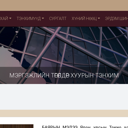
УХАЙ
ТЭНХИМҮҮД
СУРГАЛТ
ХҮНИЙ НӨӨЦ
ЭРДЭМ ШИ
МЭРГЭЖЛИЙН ТӨГӨЛДӨР ХУУРЫН ТЭНХИМ
БАЯРЫН МЭДЭЭ Япон улсын Токио хот