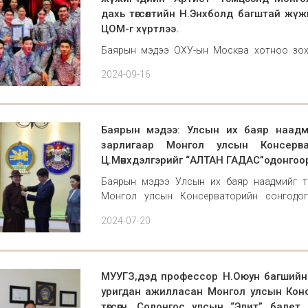
дахь төгсөлтийн Н.Энхболд багштай жүж
ЦОМ-г хүртлээ.
Баярын мэдээ ОХУ-ын Москва хотноо зох
"Артист" тэмцээнд Монгол улсын Консерват
2024-09-16
багштай жүжигчид Монгол улсаа төлөөлөн 
бүтээлий
Баярын мэдээ: Улсын их баяр наадми
зарлигаар Монгол улсын Консерв
Ц.Мөнхдэлгэрийг “АЛТАН ГАДАС”одонгоо
Баярын мэдээ Улсын их баяр наадмийг то
Монгол улсын Консерваторийн сонгодог
ГАДАС”одонгоор шагналаа. Эрхэм багшийнха
2024-07-20
амжилтыг хүс
МУУГЗ,дэд профессор Н.Оюун багшийн
уригдан ажилласан Монгол улсын Кон
төгсөгч, Солонгос улсын “Элит” балет