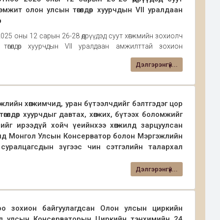
мжит олон улсын төгөлдөр хуурчдын VII уралдаан
5 оны 12 сарын 26-28 өдрүүдэд суут хөгжмийн зохиолч
өгөлдөр хуурчдын VII уралдаан амжилттай зохион
л Улсын Консерваторын Мэргэжлийн төгөлдөр хуурын тэ
Дэлгэрэнгүй...
лийн хөгжимчид, уран бүтээлчдийг бэлтгэдэг цор
өгөлдөр хуурчдыг давтах, хөгжих, бүтээх боломжийг
рийг ирээдүй хойч үеийнхээ хөгжилд зарцуулсан
онд Монгол Улсын Консерватор болон Мэргэжлийн
, суралцагсдын зүгээс чин сэтгэлийн талархал
улах агентлаг Тика-гийн Улаанбаатар хот дахь хөтөлбөр
Дэлгэрэнгүй...
ран бүтээлийн лаборатори буюу давтлагын өрөөнүүдийг
лдөр хуурын 1-р тэнхимээс 2025.09 сар
о зохион байгуулагдсан Олон улсын циркийн
л улсын Консерваторын Циркийн тэнхимийн 24