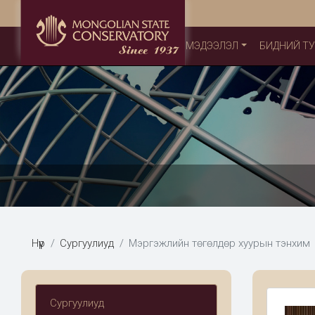
МЭДЭЭЛЭЛ
БИДНИЙ Т
Нүүр
Сургуулиуд
Мэргэжлийн төгөлдөр хуурын тэнхим
Сургуулиуд