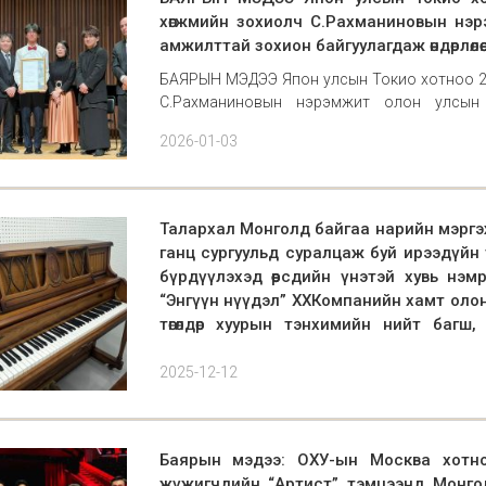
хөгжмийн зохиолч С.Рахманиновын нэрэ
амжилттай зохион байгуулагдаж өндөрлөлөө.
БАЯРЫН МЭДЭЭ Япон улсын Токио хотноо 202
С.Рахманиновын нэрэмжит олон улсын т
байгуулагдаж өндөрлөлөө. Тус уралдаанд Монго
2026-01-03
Талархал Монголд байгаа нарийн мэргэж
ганц сургуульд суралцаж буй ирээдүйн т
бүрдүүлэхэд өөрсдийн үнэтэй хувь нэм
“Энгүүн нүүдэл” ХХКомпанийн хамт ол
төгөлдөр хуурын тэнхимийн нийт багш
илэрхийлье.
Талархал Түркийн хамтын ажиллагааны зохицу
2025-12-12
зохицуулалтын газраас МУК-ын В1 давхарт у
бүрэн тохижуулж өгсөн билээ. Мэргэжлийн төгө
Баярын мэдээ: ОХУ-ын Москва хотно
жүжигчдийн “Артист” тэмцээнд Монго