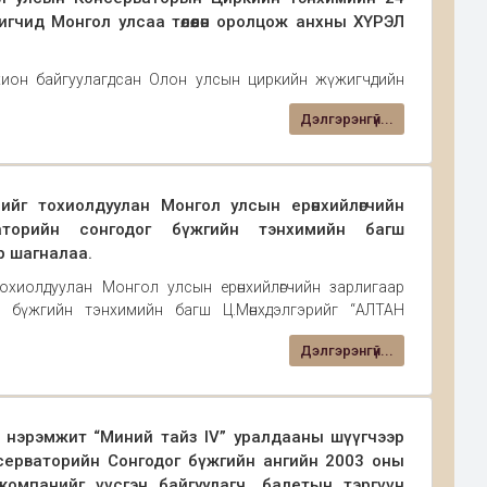
игчид Монгол улсаа төлөөлөн оролцож анхны ХҮРЭЛ
ион байгуулагдсан Олон улсын циркийн жүжигчдийн
орын Циркийн тэнхимийн 24 дахь төгсөлтийн Н.Энхболд
Дэлгэрэнгүй...
оролцож анхны ХҮРЭЛ ЦОМ-г хүртлээ. Та бүхэнд уран
йг тохиолдуулан Монгол улсын ерөнхийлөгчийн
аторийн сонгодог бүжгийн тэнхимийн багш
р шагналаа.
хиолдуулан Монгол улсын ерөнхийлөгчийн зарлигаар
 бүжгийн тэнхимийн багш Ц.Мөнхдэлгэрийг “АЛТАН
а гэр бүл болон сурган хүмүүжүүлэх их үйлсэд өндөр
Дэлгэрэнгүй...
 нэрэмжит “Миний тайз IV” уралдааны шүүгчээр
серваторийн Сонгодог бүжгийн ангийн 2003 оны
 компанийг үүсгэн байгуулагч, балетын тэргүүн