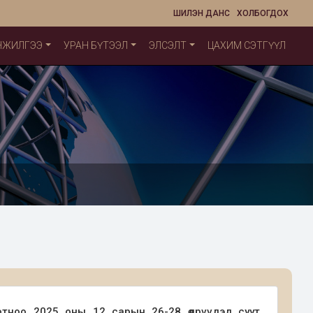
ШИЛЭН ДАНС
ХОЛБОГДОХ
НЖИЛГЭЭ
УРАН БҮТЭЭЛ
ЭЛСЭЛТ
ЦАХИМ СЭТГҮҮЛ
ноо 2025 оны 12 сарын 26-28 өдрүүдэд суут