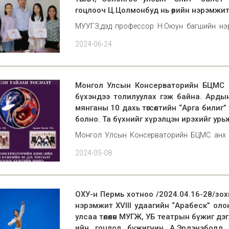
гоцлооч Ц.Цолмонбуд нь өөрийн нэрэмжит 
МУУГЗ,дэд профессор Н.Оюун багшийн нэр
ажилласан Монгол улсын Консерваторийн С
2024-06-24
улсын “Элит” балет компанийг үүсгэн байгу
нэрэмжит шаг
Монгол Улсын Консерваторийн БЦМС а
бүхэндээ толилуулах гэж байна. Ардын
мянганы 10 дахь төгсөлтийн “Арга билиг” 
болно. Та бүхнийг хүрэлцэн ирэхийг урь
Монгол Улсын Консерваторийн БЦМС анх у
толилуулах гэж байна. Ардын бүжгийн 49 
2024-05-08
төгсөлтийн "Арга билиг" тоглолт 2024.05.26-ны 
ОХУ-н Пермь хотноо /2024.04.16-28/зо
нэрэмжит XVIII удаагийн “Арабеск” о
улсаа төлөөлөн МУГЖ, УБ театрын бүжиг д
ийн гоцлол бүжигчин А.Эрдэнэболд /п