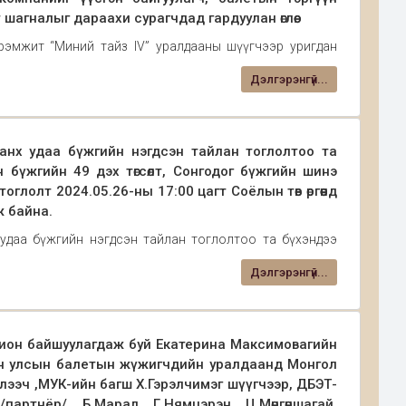
шагналыг дараахи сурагчдад гардуулан өглөө.
эмжит “Миний тайз IV” уралдааны шүүгчээр уригдан
онгодог бүжгийн ангийн 2003 оны төгсөгч, Солонгос
Дэлгэрэнгүй...
улагч, балетын тэргүүн гоцлооч Ц.Цолмонбуд нь өөрийн
нх удаа бүжгийн нэгдсэн тайлан тоглолтоо та
 бүжгийн 49 дэх төгсөлт, Сонгодог бүжгийн шинэ
тоглолт 2024.05.26-ны 17:00 цагт Соёлын төв өргөөнд
ж байна.
даа бүжгийн нэгдсэн тайлан тоглолтоо та бүхэндээ
дэх төгсөлт, Сонгодог бүжгийн шинэ мянганы 10 дахь
Дэлгэрэнгүй...
17:00 цагт Соёлын төв өргөөнд болно. Та бүхнийг хүрэлцэн и
хион байшуулагдаж буй Екатерина Максимовагийн
лон улсын балетын жүжигчдийн уралдаанд Монгол
эглээч ,МУК-ийн багш Х.Гэрэлчимэг шүүгчээр, ДБЭТ-
артнёр/, Б.Марал, Г.Нямцэрэн, Ц.Мөнгөншагай,