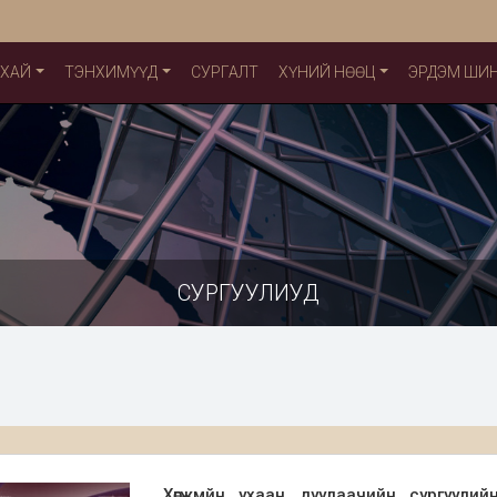
УХАЙ
ТЭНХИМҮҮД
СУРГАЛТ
ХҮНИЙ НӨӨЦ
ЭРДЭМ ШИ
СУРГУУЛИУД
Хөгжмйн ухаан дуулаачийн сургуули