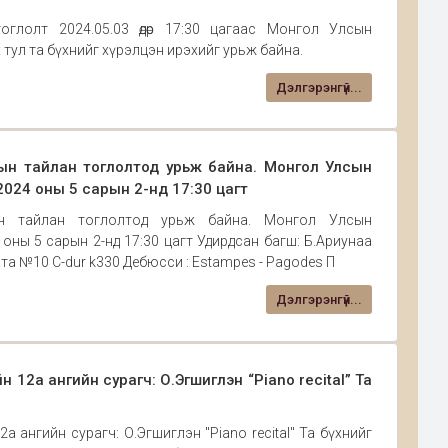
тоглолт 2024.05.03 өдөр 17:30 цагаас Монгол Улсын
тул та бүхнийг хүрэлцэн ирэхийг урьж байна.
Дэлгэрэнгүй...
ын тайлан тоглолтод урьж байна. Монгол Улсын
024 оны 5 сарын 2-нд 17:30 цагт
ын тайлан тоглолтод урьж байна. Монгол Улсын
ны 5 сарын 2-нд 17:30 цагт Удирдсан багш: Б.Ариунаа
та №10 C-dur k330 Дебюсси : Estampes - Pagodes П
Дэлгэрэнгүй...
2а ангийн сурагч: О.Эгшиглэн “Piano recital” Та
ангийн сурагч: О.Эгшиглэн "Piano recital" Та бүхнийг