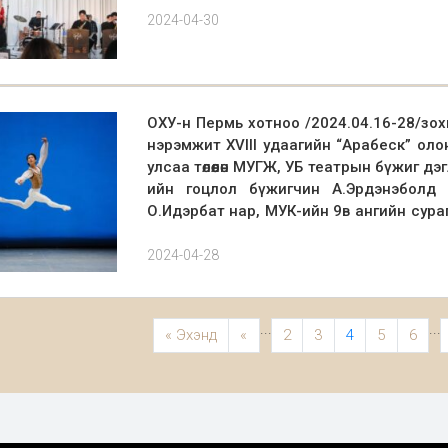
2024-04-30
ОХУ-н Пермь хотноо /2024.04.16-28/зо
нэрэмжит XVIII удаагийн “Арабеск” о
улсаа төлөөлөн МУГЖ, УБ театрын бүжиг д
ийн гоцлол бүжигчин А.Эрдэнэболд /п
О.Идэрбат нар, МУК-ийн 9в ангийн сураг
нар орлцож авъяас чадвараа сорьлоо. 
Дэлхийн улс орнуудын хөгжлийн хамгийн 
МУСТА Ц. Мөнхдэлгэр багштай 9в ангий
2024-04-28
Монгол улсыхаа нэрийг дэлхийд гарга
ангилалд Алтан медаль, Орчин үеийн б
байшуулагдаж буй Екатерина Максимоваги
медаль, Хэвлэл мэдээллийн шүүмжлэгч 
балетын жүжигчдийн уралдаа
багштай 11д ангийн сурагч Лхагвапү
...
...
« Эхэнд
«
2
3
4
5
6
ангилалд Хүрэл медалиар шагнагдлаа.
дипломатаар шалгарлаа.