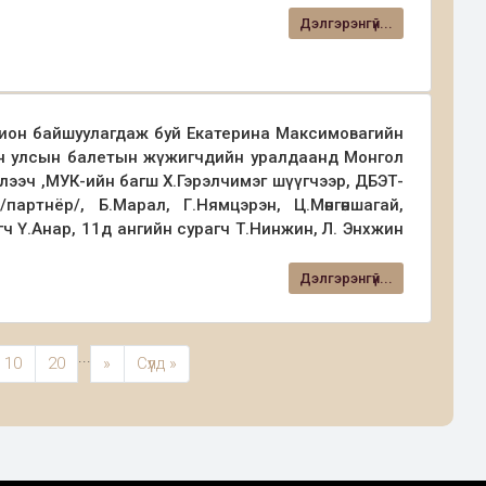
Дэлгэрэнгүй...
хион байшуулагдаж буй Екатерина Максимовагийн
лон улсын балетын жүжигчдийн уралдаанд Монгол
эглээч ,МУК-ийн багш Х.Гэрэлчимэг шүүгчээр, ДБЭТ-
артнёр/, Б.Марал, Г.Нямцэрэн, Ц.Мөнгөншагай,
ч Ү.Анар, 11д ангийн сурагч Т.Нинжин, Л. Энхжин
“Арабеск” ОУ-н “А” зэрэглэлийн уралдаанд МУК-с
том шалгуурын нэг болох Балетын урлагаар сурагчид
н сурагч Үенгийн Анар Сонгодог бүжгийн жуньор
Дэлгэрэнгүй...
лаа. ОХУ-н Пермь хотноо /2024.04.16-28/зохион
үжигчний төрөлд /насны ангилал байхгүй/ Алтан
йн нэрэмжит XVIII удаагийн “Арабеск” олон улсын
шүүгчдийн нэрэмжит “Диплом”, МУСТА С.Есөнзаяа
рэв овогтой Энхжин Сонгодог бүжгийн жуньор
...
10
20
»
Сүүлд »
 МУК-н төгсөгч ДБЭТ-н бүжигчин Ц.Мөнгөншагай