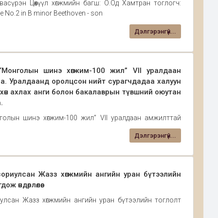
асүрэн Цөөхүүл хөгжмийн багш: О.Од Хамтран тоглогч:
ue No.2 in B minor Beethoven - son
Дэлгэрэнгүй...
“Монголын шинэ хөгжим-100 жил” VII уралдаан
а. Уралдаанд оролцсон нийт сурагчдадаа халуун
вхөн ахлах анги болон бакалаврын түвшний оюутан
.
голын шинэ хөгжим-100 жил” VII уралдаан амжилттай
оролцсон нийт сурагчдадаа халуун баяр хүргэе. Энэ
Дэлгэрэнгүй...
он бакалаврын түвшний оюутан сурагчдыг хамарснаараа
иулсан Жазз хөгжмийн ангийн уран бүтээлийн
ж өндөрлөлөө.
сан Жазз хөгжмийн ангийн уран бүтээлийн тоглолт