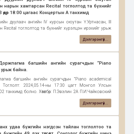
эн нарын хамтарсан Recital тоглолтод та бүхнийг
3 өдөр 18:00 цагаас Концертын А танхимд
ийн дуулаач ангийн IV курсын оюутан Ү.Уртнасан, III
 Recital тоглолтод та бүхнийг хүрэлцэн ирэхийг урьж
 А танхимд
Дэлгэрэнгүй...
оржпагма багшийн ангийн сурагчдын “Piano
 урьж байна.
гма багшийн ангийн сурагчдын "Piano academical
. Тоглолт: 2024,05.14-ны 17:30 цагт Монгол Улсын
танхимд болно. Хөтөлбөр: П.Эвэлин 2А П.И.Чайковский
Дэлгэрэнгүй...
нх удаа бүжгийн нэгдсэн тайлан тоглолтоо та
 бүжгийн 49 дэх төгсөлт, Сонгодог бүжгийн шинэ