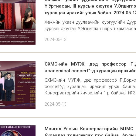
Ү.Уртнасан, III курсын оюутан У.Эгшигл
хүрэлцэн ирэхийг урьж байна. 2024.05.1
Хөгжмйн ухаан дуулаачийн сургуулийн Дуур
курсын оюутан У.Эгшиглэн нарын хамтарсан
байна. 2024.05.13 өдөр 18:00 цагаас Концертын
2024-05-13
СХМС-ийн МУГЖ, дэд профессор П.Д
academical concert”-д хүрэлцэн ирэхийг
СХМС-ийн МУГЖ, дэд профессор П.Доржпа
concert"-д хүрэлцэн ирэхийг урьж байна
Консерваторийн хичээлийн 1-р байрны №302 
Стар
2024-05-13
Монгол Улсын Консерваторийн БЦМС а
бүхэндээ толилуулах гэж байна. Ардын