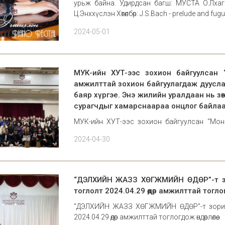
урьж байна. Удирдсан багш: МУСТА О.Лхагв
Ц.Энххүслэн Хөтөлбөр: J.S.Bach - prelude and fug
2024-05-01
МУК-ийн ХУТ-ээс зохион байгуулсан 
амжилттай зохион байгуулагдаж дуусла
баяр хүргэе. Энэ жилийн уралдаан нь зө
сурагчдыг хамарснаараа онцлог байлаа
МУК-ийн ХУТ-ээс зохион байгуулсан “Мон
зохион байгуулагдаж дууслаа. Уралдаанд 
2024-04-30
жилийн уралдаан нь зөвхөн ахлах анги бол
онцлог байл
“ДЭЛХИЙН ЖАЗЗ ХӨГЖМИЙН ӨДӨР”-т зор
тоглолт 2024.04.29 өдөр амжилттай тоглогдо
"ДЭЛХИЙН ЖАЗЗ ХӨГЖМИЙН ӨДӨР"-т зориул
2024.04.29 өдөр амжилттай тоглогдож өндөрлөлөө.