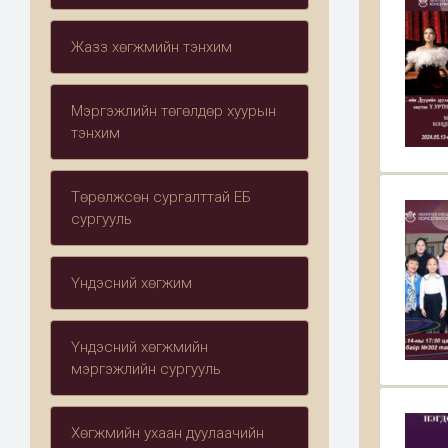
Жазз хөгжмийн тэнхим
Мэргэжлийн төгөлдөр хуурын
тэнхим
Төрөлжсөн сургалттай ЕБ
сургууль
Үндэсний хөгжим
Үндэсний хөгжмийн
мэргэжлийн сургууль
Хөгжмийн ухаан дуулаачийн