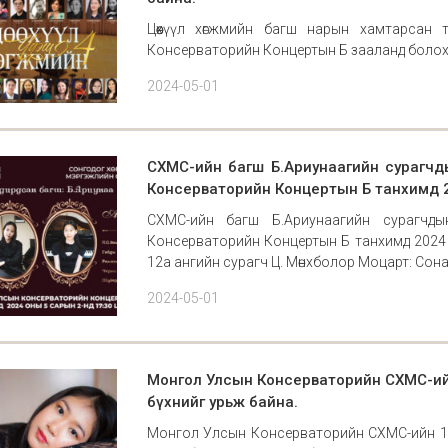
Цөөхүүл хөгжмийн багш нарын хамтарсан 
Консерваторийн Концертын Б зааланд болох 
2024-05-01
СХМС-ийн багш Б.Ариунаагийн сурагчд
Консерваторийн Концертын Б танхимд 2
СХМС-ийн багш Б.Ариунаагийн сурагчд
Консерваторийн Концертын Б танхимд 2024 о
12а ангийн сурагч Ц. Мөнхболор Моцарт: Сона
2024-05-01
Монгол Улсын Консерваторийн СХМС-ийн 1
бүхнийг урьж байна.
Монгол Улсын Консерваторийн СХМС-ийн 12а 