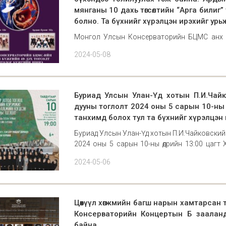
мянганы 10 дахь төгсөлтийн “Арга билиг” 
болно. Та бүхнийг хүрэлцэн ирэхийг урь
Монгол Улсын Консерваторийн БЦМС анх у
толилуулах гэж байна. Ардын бүжгийн 49 
2024-05-08
төгсөлтийн "Арга билиг" тоглолт 2024.05.26-ны 
Буриад Улсын Улан-Үд хотын П.И.Чай
дууны тоглолт 2024 оны 5 сарын 10-ны 
танхимд болох тул та бүхнийг хүрэлцэн 
Буриад Улсын Улан-Үд хотын П.И.Чайковски
2024 оны 5 сарын 10-ны өдрийн 13:00 цагт
бүхнийг хүрэлцэн ирэхийг урьж байна.
2024-05-06
Цөөхүүл хөгжмийн багш нарын хамтарсан 
Консерваторийн Концертын Б зааланд
байна.