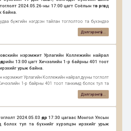
тоглолт 2024.05.26-ны 17:00 цагт Соёлын төв өргөөнд
ж байна.
даа бүжгийн нэгдсэн тайлан тоглолтоо та бүхэндээ
дэх төгсөлт, Сонгодог бүжгийн шинэ мянганы 10 дахь
Дэлгэрэнгүй...
17:00 цагт Соёлын төв өргөөнд болно. Та бүхнийг хүрэлцэн и
ковскийн нэрэмжит Урлагийн Коллежийн найрал
өдрийн 13:00 цагт Хичээлийн 1-р байрны 401 тоот
ирэхийг урьж байна.
йн нэрэмжит Урлагийн Коллежийн найрал дууны тоглолт
 Хичээлийн 1-р байрны 401 тоот танхимд болох тул та
Дэлгэрэнгүй...
тоглолт 2024.05.03 өдөр 17:30 цагаас Монгол Улсын
 болох тул та бүхнийг хүрэлцэн ирэхийг урьж