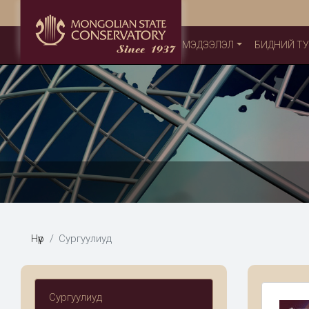
МЭДЭЭЛЭЛ
БИДНИЙ Т
Нүүр
Сургуулиуд
Сургуулиуд