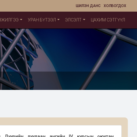
ШИЛЭН ДАНС
ХОЛБОГДОХ
НЖИЛГЭЭ
УРАН БҮТЭЭЛ
ЭЛСЭЛТ
ЦАХИМ СЭТГҮҮЛ
йн Дуурийн дуулаач ангийн IV курсын оюутан