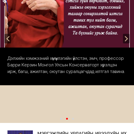
Дэлхийн хэмжээний хүмүүнлэгийн үйлстэн, эмч, профессор
Барри Керзин Монгол Улсын Консерваторт хүрэлцэн
ирж, багш, ажилтан, оюутан суралцагчдад илтгэл тавина.
МЭРГЭЖЛИЙН УРЛАГИЙН ИРЭЭДҮЙН ИХ