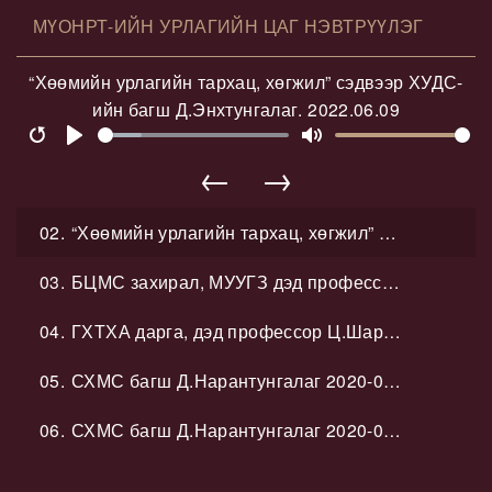
МҮОНРТ-ИЙН УРЛАГИЙН ЦАГ НЭВТРҮҮЛЭГ
“Хөөмийн урлагийн тархац, хөгжил” сэдвээр ХУДС-
ийн багш Д.Энхтунгалаг. 2022.06.09
Restart
Play
Mute
←
→
02.
“Хөөмийн урлагийн тархац, хөгжил” сэдвээр ХУДС-ийн багш Д.Энхтунгалаг. 2022.06.09
03.
БЦМС захирал, МУУГЗ дэд профессор Н.Оюун 2020-02-27
04.
ГХТХА дарга, дэд профессор Ц.Шаравцэрэн 2022-01-20
05.
СХМС багш Д.Нарантунгалаг 2020-03-05
06.
СХМС багш Д.Нарантунгалаг 2020-03-05
07.
СХМС багш У.Цэцэгмаа 2020-09-17