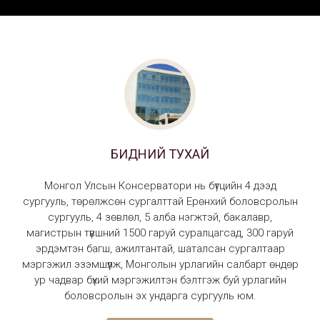
18.
ХУДС багш Д.Саран 2021-11-04
19.
ХУДС багш доктор, дэд профессор Б.Сүхээ 2021-12-09
20.
ХУДС багш Ж.Амарзаяа 2019-12-19
21.
ХУДС багш З. Оюундарь 2019-11-07
22.
ХУДС багш З.Зоригт 2021-10-28
БИДНИЙ ТУХАЙ
23.
ХУДС багш Р.Ганбаатар 2019-11-14
Монгол Улсын Консерватори нь бүтцийн 4 дээд
сургууль, төрөлжсөн сургалттай Ерөнхий боловсролын
24.
ХУДС багш С.Энхбулаг 2019-10-10
сургууль, 4 зөвлөл, 5 алба нэгжтэй, бакалавр,
магистрын түвшний 1500 гаруй суралцагсад, 300 гаруй
25.
эрдэмтэн багш, ажилтантай, шаталсан сургалтаар
ХУДС багш С.Энхбулаг 2019-11-21
мэргэжил эзэмшүүлж, Монголын урлагийн салбарт өндөр
ур чадвар бүхий мэргэжилтэн бэлтгэж буй урлагийн
26.
ХУДС багш Хүндэт профессор Ч.Энхбат 2021-10-21
боловсролын эх ундарга сургууль юм.
27.
ХУДС багш Ц. Сэр-Од 2019-10-24