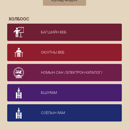
хотын Ф.Шопены нэрэмжит хөгжмийн
сургуулийн захирал, ОХУ-ын соёлын
гавъяат ажилтан А.Дурбажева нарыг
ХОЛБООС
Монгол Улсын Консерваторын багш
удирдлагын төлөөллийн хамт хүлээн
авч уулзав.
БАГШИЙН ВЕБ
ОЮУТНЫ ВЕБ
НОМЫН САН /ЭЛЕКТРОН КАТАЛОГ/
БШУЯАМ
СОЁЛЫН ЯАМ