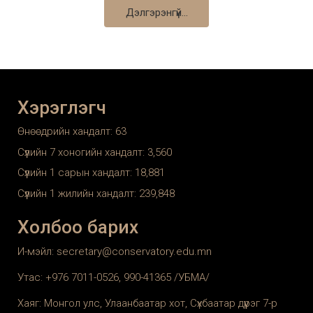
Дэлгэрэнгүй...
28.
ХУДС багш Цэрэнчунт 2021-11-11
29.
ХУДС багш Э.Уранхүү 2019-10-31
30.
ХУДС багш, хүндэт профессор Ч.Энхбат 2019-12-05
Хэрэглэгч
31.
ХУДС багш, хүндэт профессор Ч.Энхбат 2019-12-26
Өнөөдрийн хандалт:
63
32.
ХУДС захирал, дэд профессор Х.Алтангэрэл 2019-10-03
Сүүлийн 7 хоногийн хандалт:
3,560
Сүүлийн 1 сарын хандалт:
18,881
33.
ХУДС захирал, дэд профессор Х.Алтангэрэл 2020-02-06
Сүүлийн 1 жилийн хандалт:
239,848
34.
ХУДС Р.Ганбаатар 2019-11-28
Холбоо барих
И-мэйл: secretary@conservatory.edu.mn
Утас: +976 7011-0526, 990-41365 /УБМА/
Хаяг: Монгол улс, Улаанбаатар хот, Сүхбаатар дүүрэг 7-р