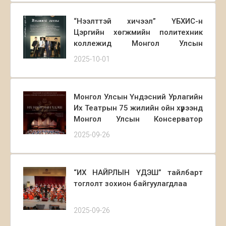
Хөгжим, Театрын Их Сургуулийн
хөгжмийн зохиомжийн
“Нээлттэй хичээл” ҮБХИС-н
оюутнуудын уран бүтээлийн
Цэргийн хөгжмийн политехник
тоглолтод Та бүхнийг урьж байна.
коллежид Монгол Улсын
ХСЗУТ
Консерваторын Тромбон
2025-10-01
хөгжмийн багш Д. Ганчулуун
оюутнуудын хамт ҮБХИС-ийн
ЦХПКоллежийн оюутан сурагчдад
Монгол Улсын Үндэсний Урлагийн
“Нээлттэй хичээл”-ийг 2025.09.30
Их Театрын 75 жилийн ойн хүрээнд
өдөр орлоо.
Монгол Улсын Консерватор
хамтран “Их Найрлын Үдэш”
2025-09-26
тайлбарт тоглолт болон нээлттэй
хичээлийг зохион байгуулах гэж
байна.
“ИХ НАЙРЛЫН ҮДЭШ” тайлбарт
тоглолт зохион байгуулагдлаа
2025-09-26