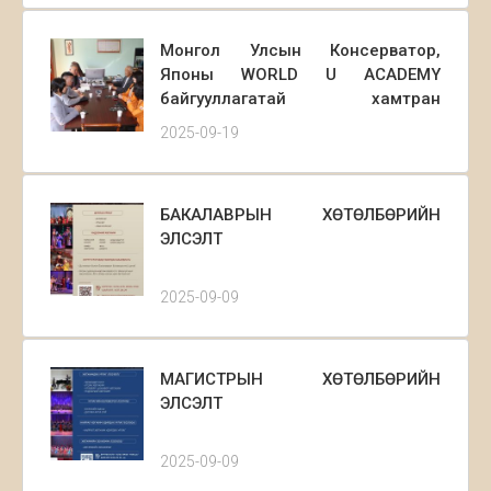
Монгол Улсын Консерватор,
Японы WORLD U ACADEMY
байгууллагатай хамтран
хөгжмийн тоглолт зохион
2025-09-19
байгуулахаар санал солилцов
БАКАЛАВРЫН ХӨТӨЛБӨРИЙН
ЭЛСЭЛТ
2025-09-09
МАГИСТРЫН ХӨТӨЛБӨРИЙН
ЭЛСЭЛТ
2025-09-09