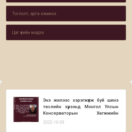
Тоглолт, арга хэмжээ
Цаг үеийн мэдээ
Энэ жилээс хэрэгжүүлж буй шинэ
төслийн хүрээнд Монгол Улсын
Консерваторын Хөгжмийн
зохиомжийн ангийн оюутнууд
2025-10-09
болон ХБНГУ-ын Мюнхен хотын