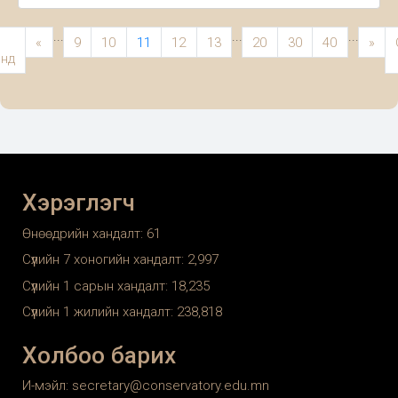
...
...
...
«
9
10
11
12
13
20
30
40
»
энд
Хэрэглэгч
Өнөөдрийн хандалт:
61
Сүүлийн 7 хоногийн хандалт:
2,997
Сүүлийн 1 сарын хандалт:
18,235
Сүүлийн 1 жилийн хандалт:
238,818
Холбоо барих
И-мэйл: secretary@conservatory.edu.mn