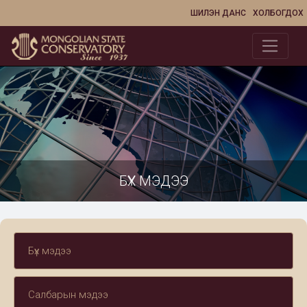
ШИЛЭН ДАНС
ХОЛБОГДОХ
БҮХ МЭДЭЭ
Бүх мэдээ
Салбарын мэдээ