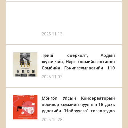
байна!
байгууллаа.
2025-11-13
Төрийн соёрхолт, Ардын
жүжигчин, Нэрт хөгжмийн зохиолч
Сэмбийн Гончигсумлаагийн 110
жилийн ойд зориулсан
2025-11-07
хүндэтгэлийн тоглолтод та
бүхнийг урьж байна.
Монгол Улсын Консерваторын
цохивор хөгжмийн чуулгын 18 дахь
удаагийн “Найруулга” тоглолтдоо
урьж байна.
2025-10-28