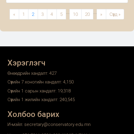
Хөгжим, Театрын Их Сургуулийн
хөгжмийн зохиомжийн оюутнуудын
...
...
«
1
2
3
4
5
10
20
»
Сүүлд »
уран бүтээлийн тоглолтод Та
бүхнийг урьж байна. ХСЗУТ
Хэрэглэгч
Өнөөдрийн хандалт:
427
Сүүлийн 7 хоногийн хандалт:
4,150
Сүүлийн 1 сарын хандалт:
19,318
Сүүлийн 1 жилийн хандалт:
240,545
Холбоо барих
И-мэйл: secretary@conservatory.edu.mn