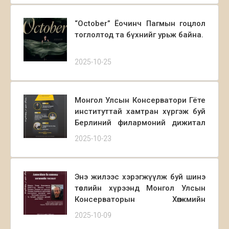
“October” Ёочинч Пагмын гоцлол
тоглолтод та бүхнийг урьж байна.
2025-10-25
Монгол Улсын Консерватори Гёте
институттай хамтран хүргэж буй
Берлиний филармоний дижитал
концертонд та бүхнийг урьж
2025-10-23
байна.
Энэ жилээс хэрэгжүүлж буй шинэ
төслийн хүрээнд Монгол Улсын
Консерваторын Хөгжмийн
зохиомжийн ангийн оюутнууд
2025-10-09
болон ХБНГУ-ын Мюнхен хотын