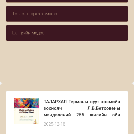
Тоглолт, арга хэмжээ
Цаг үеийн мэдээ
ТАЛАРХАЛ Германы суут хөгжмийн
зохиолч Л.В.Бетховены
мэндэлсний 255 жилийн ойн
хүрээнд Мэргэжлийн төгөлдөр
2025-12-18
хуурын 2-р тэнхимээс зохион